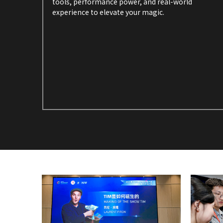
tools, performance power, and real-world 
experience to elevate your magic.