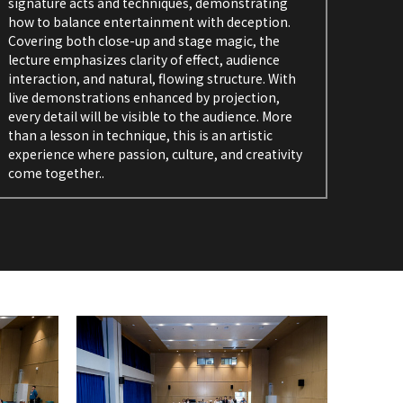
signature acts and techniques, demonstrating 
how to balance entertainment with deception. 
Covering both close-up and stage magic, the 
lecture emphasizes clarity of effect, audience 
interaction, and natural, flowing structure. With 
live demonstrations enhanced by projection, 
every detail will be visible to the audience. More 
than a lesson in technique, this is an artistic 
experience where passion, culture, and creativity 
come together..